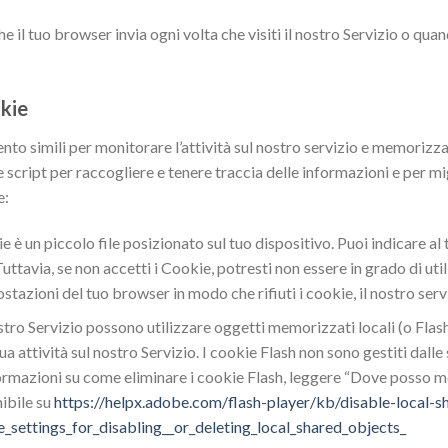
l tuo browser invia ogni volta che visiti il ​​nostro Servizio o quan
kie
nto simili per monitorare l’attività sul nostro servizio e memorizz
script per raccogliere e tenere traccia delle informazioni e per mig
e:
 è un piccolo file posizionato sul tuo dispositivo. Puoi indicare al t
ttavia, se non accetti i Cookie, potresti non essere in grado di util
azioni del tuo browser in modo che rifiuti i cookie, il nostro serv
stro Servizio possono utilizzare oggetti memorizzati locali (o Fla
ua attività sul nostro Servizio. I cookie Flash non sono gestiti dall
nformazioni su come eliminare i cookie Flash, leggere “Dove posso mo
nibile su
https://helpx.adobe.com/flash-player/kb/disable-local-s
settings_for_disabling__or_deleting_local_shared_objects_