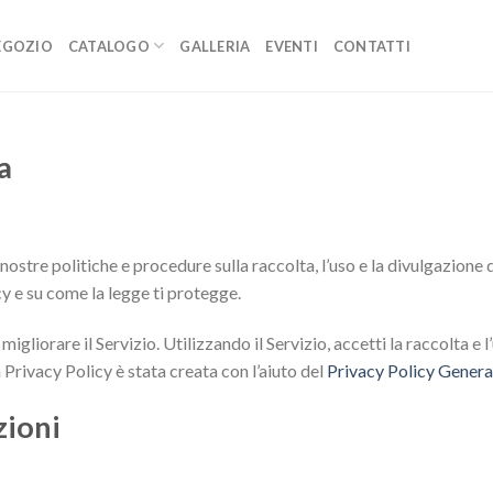
EGOZIO
CATALOGO
GALLERIA
EVENTI
CONTATTI
a
ostre politiche e procedure sulla raccolta, l’uso e la divulgazione d
acy e su come la legge ti protegge.
 migliorare il Servizio. Utilizzando il Servizio, accetti la raccolta e
 Privacy Policy è stata creata con l’aiuto del
Privacy Policy Genera
zioni