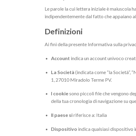
Le parole la cui lettera iniziale è maiuscola h
indipendentemente dal fatto che appaiano al s
Definizioni
Ai fini della presente Informativa sulla priva
Account
indica un account univoco creato 
La Società
(indicata come “la Società”, “
1, 27010 Miradolo Terme PV.
I cookie
sono piccoli file che vengono dep
della tua cronologia di navigazione su que
Il paese si
riferisce a: Italia
Dispositivo
indica qualsiasi dispositivo 