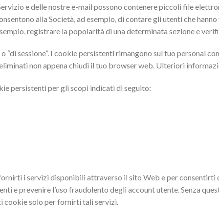
Servizio e delle nostre e-mail possono contenere piccoli file elet
 consentono alla Società, ad esempio, di contare gli utenti che hanno 
esempio, registrare la popolarità di una determinata sezione e verific
 o “di sessione”. I cookie persistenti rimangono sul tuo personal c
eliminati non appena chiudi il tuo browser web. Ulteriori informazi
ie persistenti per gli scopi indicati di seguito:
rnirti i servizi disponibili attraverso il sito Web e per consentirti d
enti e prevenire l’uso fraudolento degli account utente. Senza questi
cookie solo per fornirti tali servizi.