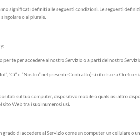
anno significati definiti alle seguenti condizioni. Le seguenti defini
ingolare o al plurale.
cy:
per te per accedere al nostro Servizio o a parti del nostro Servizi
Noi”, “Ci” o “Nostro” nel presente Contratto) si riferisce a Orefic
ositati sul tuo computer, dispositivo mobile o qualsiasi altro dispo
l sito Web tra i suoi numerosi usi.
in grado di accedere al Servizio come un computer, un cellulare o un 